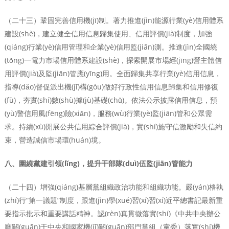
（二十三）鞏固完善信用機(jī)制。著力推進(jìn)能源行業(yè)信用體系
建設(shè)，建立健全信用信息歸集使用、信用評價(jià)制度，加強
(qiáng)行業(yè)信用管理和企業(yè)信用監(jiān)測。推進(jìn)全國統
(tǒng)一電力市場信用體系建設(shè)，探索開展市場經(jīng)營主體信
用評價(jià)及監(jiān)管應(yīng)用。全面歸集共享行業(yè)信用信息，
指導(dǎo)督促派出機(jī)構(gòu)做好行政性信用信息歸集和信用修復
(fù)，夯實(shí)數(shù)據(jù)基礎(chǔ)。依法公示披露信用信息，預
(yù)警信用風(fēng)險(xiǎn)，服務(wù)行業(yè)監(jiān)管和公眾需
求。持續(xù)開展公共信用綜合評價(jià)，實(shí)施守信激勵和失信約
束，營造誠信市場環(huán)境。
八、圍繞黨建引領(lǐng)，提升干部隊(duì)伍監(jiān)管能力
（二十四）增強(qiáng)基層黨組織政治功能和組織功能。嚴(yán)格執
(zhí)行“第一議題”制度，跟進(jìn)學(xué)習(xí)習(xí)近平總書記最新重
要指示批示和重要講話精神。認(rèn)真貫徹落實(shí)《中共中央辦公
廳關(guān)于中央和國家機(jī)關(guān)部門黨組（黨委）落實(shí)機