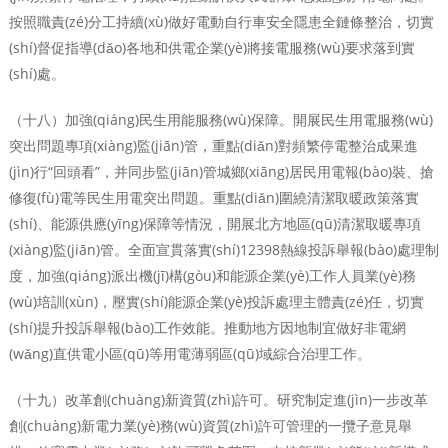
按照職責(zé)分工持續(xù)做好電動自行車安全隱患全鏈條整治，切實
(shí)督促指導(dǎo)各地和供電企業(yè)將接電服務(wù)要求落到實
(shí)處。
（十八）加強(qiáng)民生用能服務(wù)保障。開展民生用電服務(wù)
突出問題專項(xiàng)監(jiān)管，重點(diǎn)對頻繁停電整治成果進
(jìn)行“回頭看”，并同步監(jiān)管城鄉(xiāng)居民用電報(bào)裝、搶
修復(fù)電等民生用電突出問題。重點(diǎn)圍繞清潔取暖政策落實
(shí)、能源供應(yīng)保障等情況，開展北方地區(qū)清潔取暖專項
(xiàng)監(jiān)管。全面宣貫落實(shí)12398熱線投訴舉報(bào)處理制
度，加強(qiáng)派出機(jī)構(gòu)和能源企業(yè)工作人員業(yè)務
(wù)培訓(xùn)，壓實(shí)能源企業(yè)投訴處理主體責(zé)任，切實
(shí)提升投訴舉報(bào)工作效能。推動地方因地制宜做好非電網
(wǎng)直供電小區(qū)等用電薄弱區(qū)域綜合治理工作。
（十九）改革創(chuàng)新資質(zhì)許可。研究制定進(jìn)一步改革
創(chuàng)新電力業(yè)務(wù)資質(zhì)許可管理的一攬子意見舉