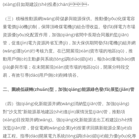
(xiàng)目如期建設(shè)投產(chǎn)。
（三）積極推動源網(wǎng)荷儲參與能源保供。推動優(yōu)化煤電容
量電價(jià)機(jī)制，保障頂峰煤電機(jī)組合理收益。發(fā)揮電力市場
資源優(yōu)化配置作用，加強(qiáng)省間中長期合同履約監(jiān)
管，促進(jìn)電力資源跨省互濟(jì)，加大保供期間發(fā)電機(jī)組并網
(wǎng)運(yùn)行考核力度。在已開展現(xiàn)貨市場的地區(qū)，推
動用戶側(cè)主動參與系統(tǒng)調(diào)節(jié)，報(bào)量報(bào)價
(jià)參與市場；在未開展現(xiàn)貨市場的地區(qū)，開展分時段交
易，有效引導(dǎo)用戶側(cè)削峰填谷。
二、圍繞低碳轉(zhuǎn)型，加強(qiáng)能源綠色發(fā)展監(jiān)管
（四）強(qiáng)化新能源并網(wǎng)消納監(jiān)管。加強(qiáng)
對“沙戈荒”新能源基地建設(shè)進(jìn)展情況監(jiān)管，推動項
(xiàng)目按期并網(wǎng)。強(qiáng)化新能源送出工程建設(shè)情
況監(jiān)管，督促電網(wǎng)企業(yè)按要求回購新能源企業(yè)自
建工程。指導(dǎo)開展電力系統(tǒng)調(diào)節(jié)能力優(yōu)化專